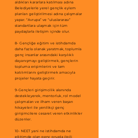
aldıkları kararlara katılması adına
Belediyelerle yerel gençlik eylem
planları geliştirilmesi adına çalışmalar
yapar. “Avrupa” ve “uluslararası”
standartlara ulaşmak için tüm
paydaşlarla iletişim içinde olur.
8- Gençliğe eğitim ve istihdamda
daha fazla olanak yaratmak, toplumla
genç insanlar arasındaki karşılıklı
dayanışmayı geliştirmek, gençlerin
topluma erişimlerini ve tam
katılımlarını geliştirmek amacıyla
projeler hayata geçirir.
9-Gençleri girişimcilik alanında
destekleyerek, mentorluk, rol model
çalışmaları ve ilham veren başarı
hikayeleri ile yenilikçi genç
girişimcilere cesaret veren etkinlikler
düzenler.
10- NEET yani ne istihdamda ne
eğitimde olan genç grupla ilgili