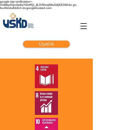
google-site-verification=-
XUMdyGQoSp8qYiDvffQr_jEJV8hvqN9uDdjXEG8h3o gv-
fou5khdulhb6ch.dv.googlehosted.com
Üyelik