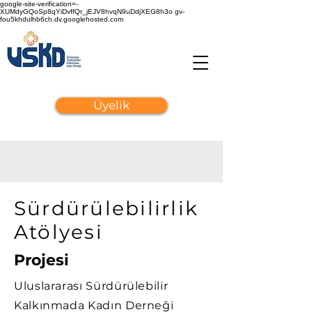
google-site-verification=-
XUMdyGQoSp8qYiDvffQr_jEJV8hvqN9uDdjXEG8h3o gv-
fou5khdulhb6ch.dv.googlehosted.com
Üyelik
Sürdürülebilirlik
Atölyesi
Projesi
Uluslararası Sürdürülebilir
Kalkınmada Kadın Derneği