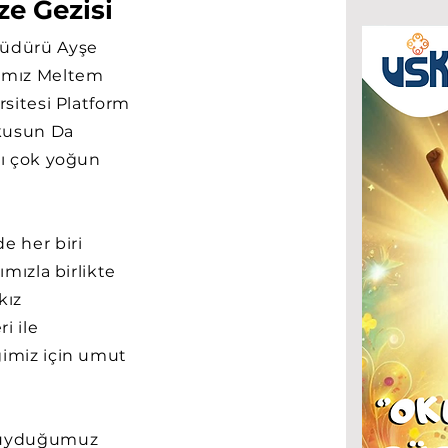
e Gezisi
Müdürü Ayşe
amız Meltem
rsitesi Platform
Okusun Da
nı çok yoğun
e her biri
ımızla birlikte
kız
i ile
ğimiz için umut
 duyduğumuz