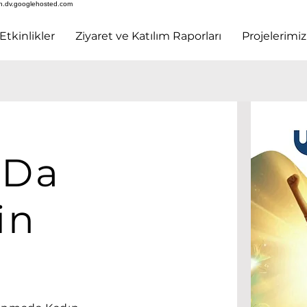
h.dv.googlehosted.com
Etkinlikler
Ziyaret ve Katılım Raporları
Projelerimiz
 Da
in