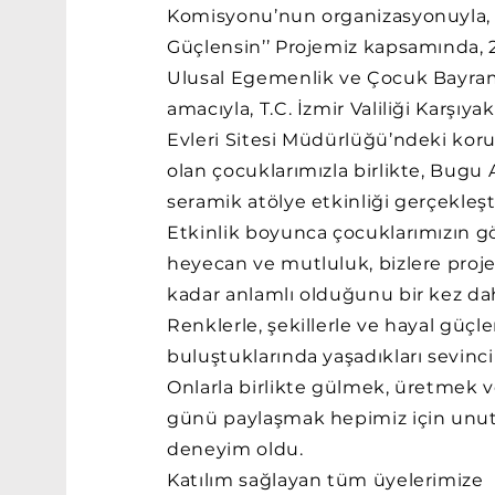
Komisyonu’nun organizasyonuyla,
Güçlensin’’ Projemiz kapsamında, 
Ulusal Egemenlik ve Çocuk Bayra
amacıyla, T.C. İzmir Valiliği Karşıy
Evleri Sitesi Müdürlüğü’ndeki kor
olan çocuklarımızla birlikte, Bugu
seramik atölye etkinliği gerçekleşt
Etkinlik boyunca çocuklarımızın g
heyecan ve mutluluk, bizlere proj
kadar anlamlı olduğunu bir kez da
Renklerle, şekillerle ve hayal güçle
buluştuklarında yaşadıkları sevincin
Onlarla birlikte gülmek, üretmek v
günü paylaşmak hepimiz için unut
deneyim oldu.
Katılım sağlayan tüm üyelerimize