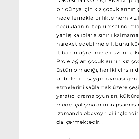
“OKUSUN DA GÜÇLENSİN” projes
bir dünya için kız çocuklarını
hedeflemekle birlikte hem kız
çocuklarının toplumsal normlar
yanlış kalıplarla sınırlı kalmam
hareket edebilmeleri, bunu kü
itibaren öğrenmeleri üzerine k
Proje oğlan çocuklarının kız ç
üstün olmadığı, her iki cinsin 
birbirlerine saygı duyması gere
etmelerini sağlamak üzere çeşit
yaratıcı drama oyunları, kültürel
model çalışmalarını kapsamasın
zamanda ebeveyn bilinçlendir
da içermektedir.