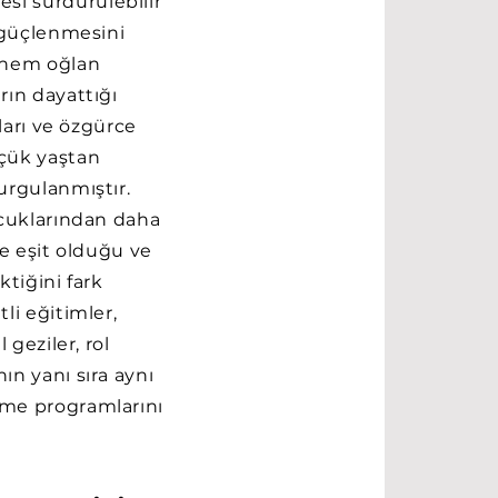
i sürdürülebilir
n güçlenmesini
 hem oğlan
ın dayattığı
aları ve özgürce
çük yaştan
urgulanmıştır.
ocuklarından daha
de eşit olduğu ve
ktiğini fark
li eğitimler,
 geziler, rol
ın yanı sıra aynı
me programlarını