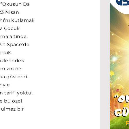
 ‘’Okusun Da
23 Nisan
mı’nı kutlamak
aka Çocuk
uma altında
 Art Space'de
irdik.
özlerindeki
emizin ne
ha gösterdi.
riyle
 tarifi yoktu.
e bu özel
ulmaz bir