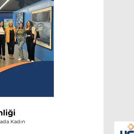
liği
mada Kadın