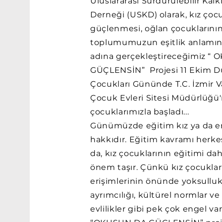
Uluslararası Sürdürülebilir Ka
Derneği (USKD) olarak, kız çocu
güçlenmesi, oğlan çocuklarının
toplumumuzun eşitlik anlamı
adına gerçekleştireceğimiz “
GÜÇLENSİN” Projesi 11 Ekim D
Çocukları Gününde T.C. İzmir Va
Çocuk Evleri Sitesi Müdürlüğü
çocuklarımızla başladı...
Günümüzde eğitim kız ya da er
hakkıdır. Eğitim kavramı herkes
da, kız çocuklarının eğitimi da
önem taşır. Çünkü kız çocuklar
erişimlerinin önünde yoksulluk,
ayrımcılığı, kültürel normlar v
evlilikler gibi pek çok engel var