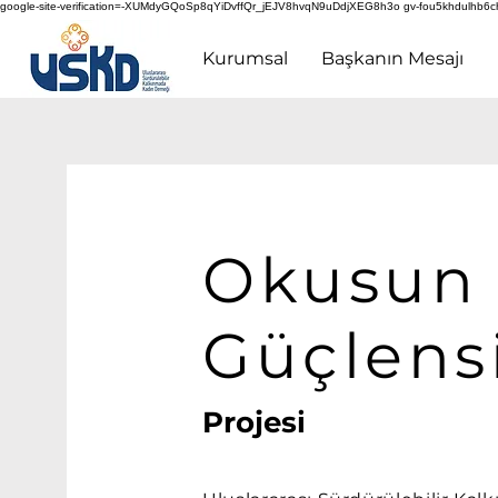
google-site-verification=-XUMdyGQoSp8qYiDvffQr_jEJV8hvqN9uDdjXEG8h3o gv-fou5khdulhb6c
Kurumsal
Başkanın Mesajı
Okusun
Güçlens
Projesi