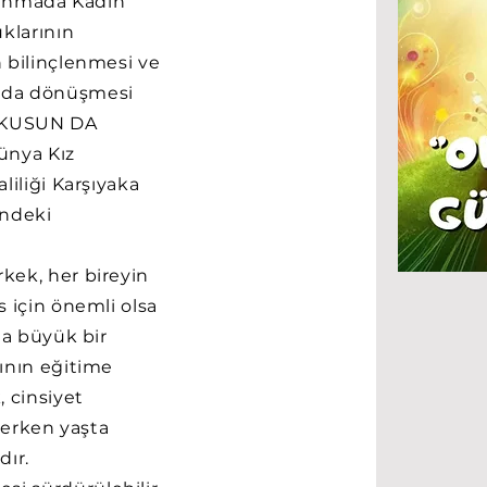
lkınmada Kadın
klarının
 bilinçlenmesi ve
nda dönüşmesi
 OKUSUN DA
ünya Kız
liliği Karşıyaka
'ndeki
kek, her bireyin
 için önemli olsa
ha büyük bir
ının eğitime
 cinsiyet
e erken yaşta
dır.