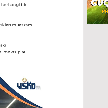
 herhangi bir
tıkları muazzam
aki
rı mektupları