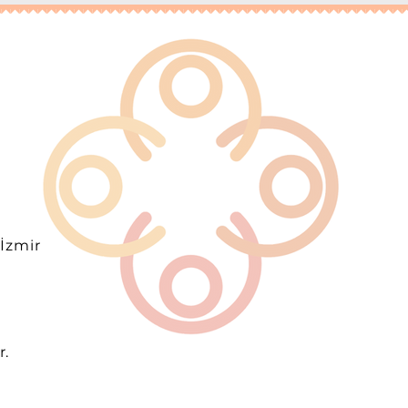
 İzmir
r.