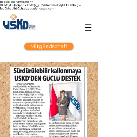
google-site-verification=-
XUMdyGQoSp8qYiDvffQr_jEJV8hvqN9uDdjXEG8h3o gv-
fou5khdulhb6ch.dv.googlehosted.com
Mitgliedschaft