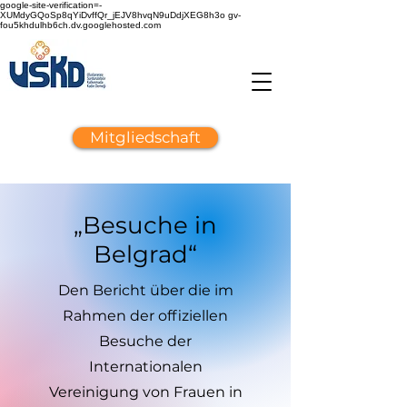
google-site-verification=-
XUMdyGQoSp8qYiDvffQr_jEJV8hvqN9uDdjXEG8h3o gv-
fou5khdulhb6ch.dv.googlehosted.com
Mitgliedschaft
„Besuche in
Belgrad“
Den Bericht über die im
Rahmen der offiziellen
Besuche der
Internationalen
Vereinigung von Frauen in