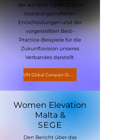
der auf dem Gipfel 2025 in
Istanbul getroffenen
Entscheidungen und der
vorgestellten Best-
Practice-Beispiele für die
Zukunftsvision unseres
Verbandes darstellt.
UN Global Compact Gipfel Istanbul 2025
Women Elevation
Malta &
SEGE
Den Bericht über das