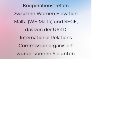
Kooperationstreffen
zwischen Women Elevation
Malta (WE Malta) und SEGE,
das von der USKD
International Relations
Commission organisiert
wurde, können Sie unten
abrufen.
Women Elevation Malta & SEGE
Internationale Vereinigung für
Frauen in nachhaltiger
Entwicklung
+90 553 034 68 21