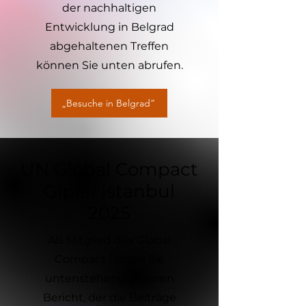
der nachhaltigen
Entwicklung in Belgrad
abgehaltenen Treffen
können Sie unten abrufen.
„Besuche in Belgrad“
UN Global Compact
Gipfel Istanbul
2025
Als Mitglied des Global
Compact finden Sie
untenstehend unseren
Bericht, der die Beiträge