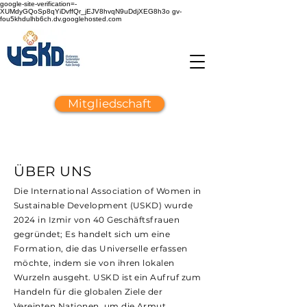
google-site-verification=-
XUMdyGQoSp8qYiDvffQr_jEJV8hvqN9uDdjXEG8h3o gv-
fou5khdulhb6ch.dv.googlehosted.com
Mitgliedschaft
ÜBER UNS
Die International Association of Women in
Sustainable Development (USKD) wurde
2024 in Izmir von 40 Geschäftsfrauen
gegründet; Es handelt sich um eine
Formation, die das Universelle erfassen
möchte, indem sie von ihren lokalen
Wurzeln ausgeht. USKD ist ein Aufruf zum
Handeln für die globalen Ziele der
Vereinten Nationen. um die Armut