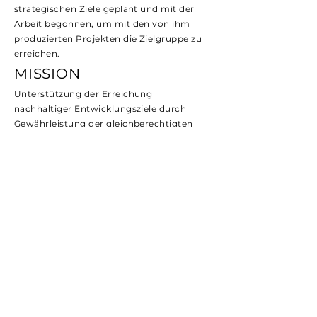
strategischen Ziele geplant und mit der
Arbeit begonnen, um mit den von ihm
produzierten Projekten die Zielgruppe zu
erreichen.
MISSION
Unterstützung der Erreichung
nachhaltiger Entwicklungsziele durch
Gewährleistung der gleichberechtigten
und wirksamen Teilhabe von Frauen am
Wirtschaftsleben. Ziel ist es, die berufliche
und persönliche Entwicklung von Frauen
zu fördern, das Bewusstsein für soziale und
ökologische Verantwortung zu stärken und
die Übernahme von
Nachhaltigkeitsprinzipien in der
Geschäftswelt sicherzustellen.
VISION
Um eine Welt zu schaffen, in der Frauen in
der Wirtschaft führend sind, werden
Grundsätze der nachhaltigen Entwicklung