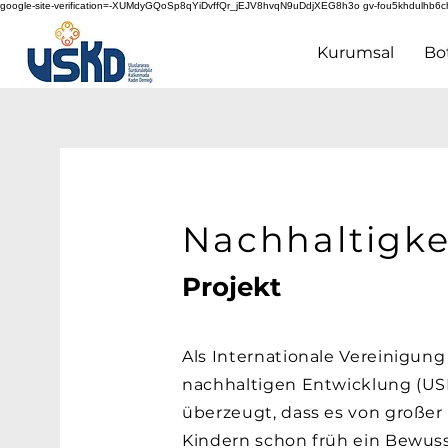
google-site-verification=-XUMdyGQoSp8qYiDvffQr_jEJV8hvqN9uDdjXEG8h3o gv-fou5khdulhb6c
Kurumsal
Bo
Nachhaltigk
Projekt
Als Internationale Vereinigung
nachhaltigen Entwicklung (USK
überzeugt, dass es von großer
Kindern schon früh ein Bewuss