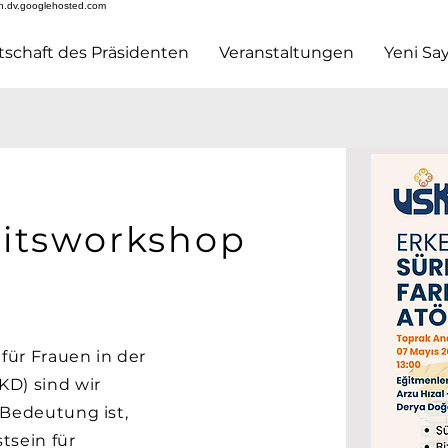
h.dv.googlehosted.com
tschaft des Präsidenten
Veranstaltungen
Yeni Say
eitsworkshop
 für Frauen in der
D) sind wir
 Bedeutung ist,
tsein für