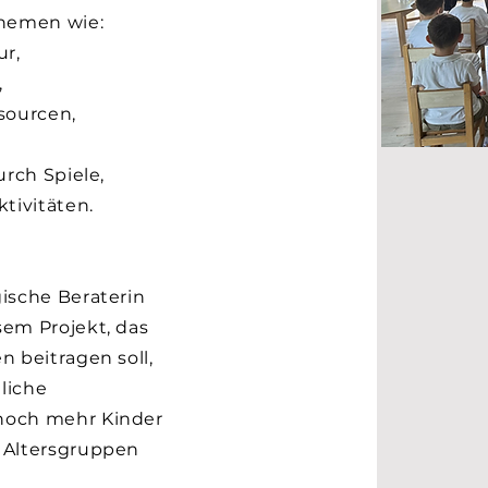
Themen wie:
ur,
,
sourcen,
urch Spiele,
tivitäten.
ische Beraterin
em Projekt, das
 beitragen soll,
tliche
noch mehr Kinder
 Altersgruppen