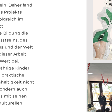
eln. Daher fand
s Projekts
olgreich im
tt.
e Bildung die
stseins, des
ns und der Welt
ieser Arbeit
Wert bei.
jährige Kinder
 praktische
hhaltigkeit nicht
sondern auch
ns mit seinen
kulturellen