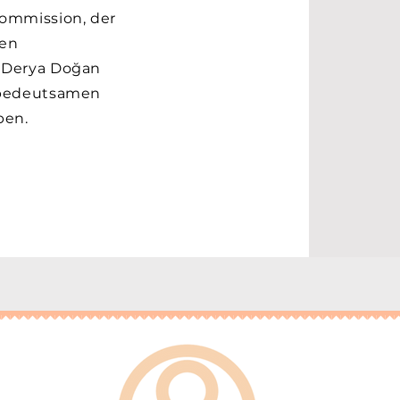
ommission, der
len
d Derya Doğan
r bedeutsamen
ben.